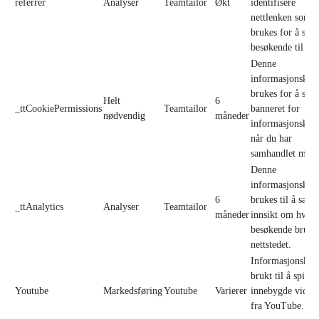
referrer
Analyser
Teamtailor
Økt
identifisere
nettlenken som
brukes for å sen
besøkende til sid
Denne
informasjonskap
brukes for å skju
Helt
6
_ttCookiePermissions
Teamtailor
banneret for
nødvendig
måneder
informasjonskaps
når du har
samhandlet med 
Denne
informasjonskap
6
brukes til å saml
_ttAnalytics
Analyser
Teamtailor
måneder
innsikt om hvor
besøkende bruke
nettstedet.
Informasjonskaps
brukt til å spille
Youtube
Markedsføring
Youtube
Varierer
innebygde video
fra YouTube.
Le