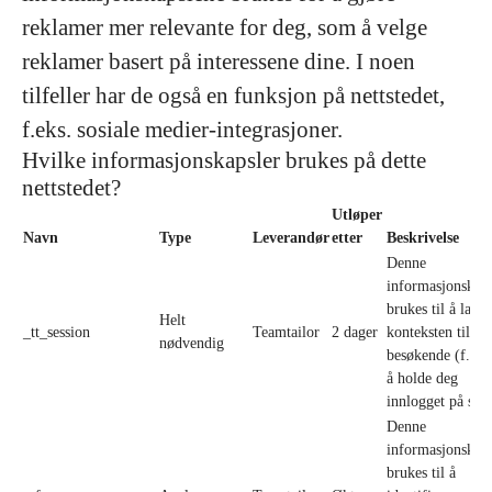
reklamer mer relevante for deg, som å velge
reklamer basert på interessene dine. I noen
tilfeller har de også en funksjon på nettstedet,
f.eks. sosiale medier-integrasjoner.
Hvilke informasjonskapsler brukes på dette
nettstedet?
Utløper
Navn
Type
Leverandør
etter
Beskrivelse
Denne
informasjonskap
brukes til å lagre
Helt
_tt_session
Teamtailor
2 dager
konteksten til en
nødvendig
besøkende (f.eks
å holde deg
innlogget på side
Denne
informasjonskap
brukes til å