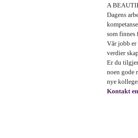
A BEAUT
Dagens arbe
kompetanse.
som finnes f
Vår jobb er 
verdier ska
Er du tilgje
noen gode r
nye kollege
Kontakt en