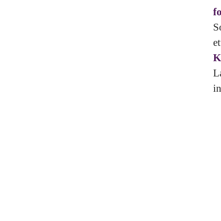
f
S
e
K
L
in