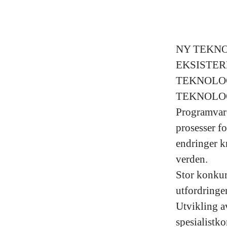
NY TEKNO
EKSISTER
TEKNOLOG
TEKNOLOG
Programvare
prosesser fo
endringer k
verden.
Stor konkur
utfordringer
Utvikling av
spesialistk