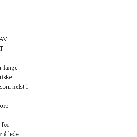
AV
T
r lange
tiske
som helst i
ore
 for
 å lede