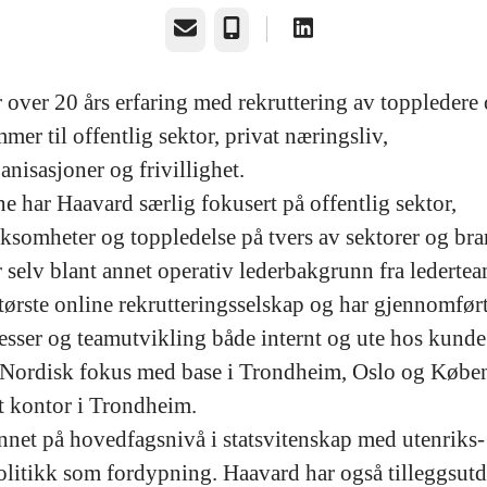
E-post
Telefonnummer
 over 20 års erfaring med rekruttering av toppledere
er til offentlig sektor, privat næringsliv,
anisasjoner og frivillighet.
ne har Haavard særlig fokusert på offentlig sektor,
rksomheter og toppledelse på tvers av sektorer og bran
 selv blant annet operativ lederbakgrunn fra ledertea
ørste online rekrutteringsselskap og har gjennomfør
sesser og teamutvikling både internt og ute hos kunde
 Nordisk fokus med base i Trondheim, Oslo og Købe
rt kontor i Trondheim.
nnet på hovedfagsnivå i statsvitenskap med utenriks-
olitikk som fordypning. Haavard har også tilleggsutd