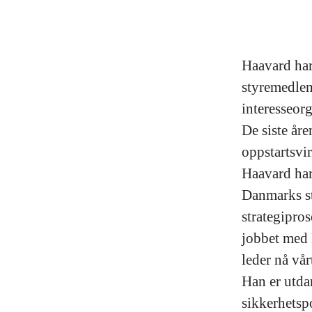
Haavard har
styremedlemm
interesseorg
De siste åre
oppstartsvi
Haavard har
Danmarks st
strategipro
jobbet med
leder nå vå
Han er utda
sikkerhetsp