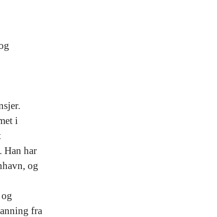
 og
sjer.
met i
t
. Han har
nhavn, og
 og
anning fra