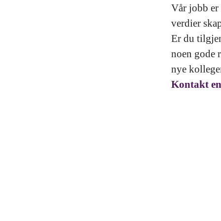
Vår jobb er 
verdier ska
Er du tilgje
noen gode r
nye kollege
Kontakt en