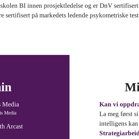
kolen BI innen prosjektledelse og er DnV sertifisert 
re sertifisert på markedets ledende psykometriske tes
min
Mi
is Media
Kan vi oppdra
is Media
La meg først s
intelligens kan 
th Arcast
Strategiarbeid