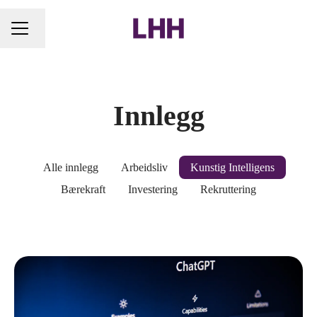
Endre språk
KARRIEREMENY
Innlegg
Alle innlegg
Arbeidsliv
Kunstig Intelligens
Bærekraft
Investering
Rekruttering